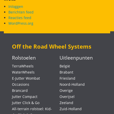
Inloggen
Berichten feed
Reacties feed
WordPress.org
Off the Road Wheel Systems
Rolstoelen
Uitleenpunten
TerraWheels
België
WaterWheels
Brabant
E-Jutter Wombat
Friesland
Occasions
Noord-Holland
Brancard
Overige
Jutter Compact
Overijsel
Jutter Click & Go
Zeeland
All-terrain rolstoel: Kid-
Zuid-Holland