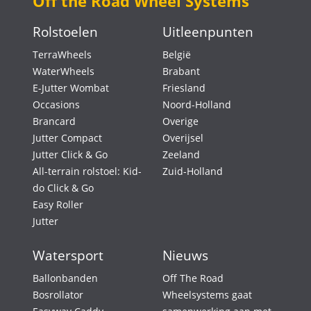
Off the Road Wheel Systems
Rolstoelen
Uitleenpunten
TerraWheels
België
WaterWheels
Brabant
E-Jutter Wombat
Friesland
Occasions
Noord-Holland
Brancard
Overige
Jutter Compact
Overijsel
Jutter Click & Go
Zeeland
All-terrain rolstoel: Kid-
Zuid-Holland
do Click & Go
Easy Roller
Jutter
Watersport
Nieuws
Ballonbanden
Off The Road
Bosrollator
Wheelsystems gaat