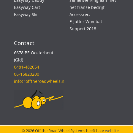
Easyway Caddy
samenwerking aan met
Easyway Cart
het franse bedrijf
Easyway Ski
Accessrec.
E-Jutter Wombat
Support 2018
Contact
6678 BE Oosterhout
(Gld)
0481-482054
06-15820200
info@offtheroadwheels.nl
© 2026 Off the Road Wheel Systems heeft haar
website