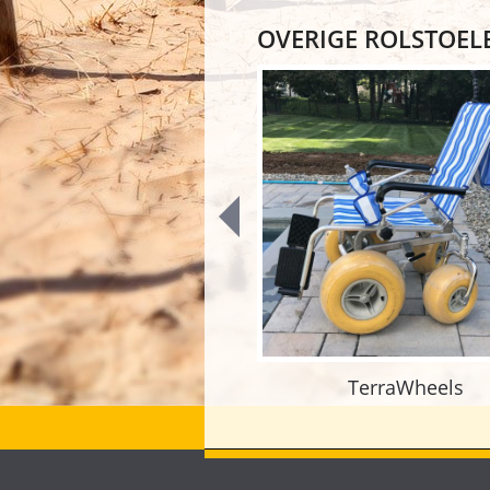
OVERIGE ROLSTOEL
TerraWheels