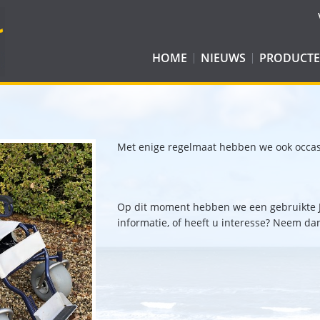
HOME
NIEUWS
PRODUCT
E-JUTTER WOMBAT
ROLSTOELE
JUTTER
BALLONBAN
JUTTER WOMBAT
EASYWAY CADDY
WATERSPOR
Met enige regelmaat hebben we ook occasi
JUTTER COMPACT
EASYWAY SKI
EASY ROLLER
RECREATIEH
JUTTER CLICK & GO
BRANCARD
BOSROLLATOR
Op dit moment hebben we een gebruikte J
ALL-TERRAIN ROLSTOEL: KID-DO
EASYWAY CART
informatie, of heeft u interesse? Neem d
WATERWHEELS
TERRAWHEELS