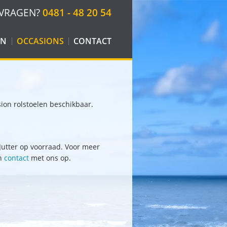
VRAGEN?
0481 - 48 20 54
EN
OCCASIONS
CONTACT
N
DEN
T
on rolstoelen beschikbaar.
ULPMIDDELEN
utter op voorraad. Voor meer
 CLICK & GO
an
contact
met ons op.