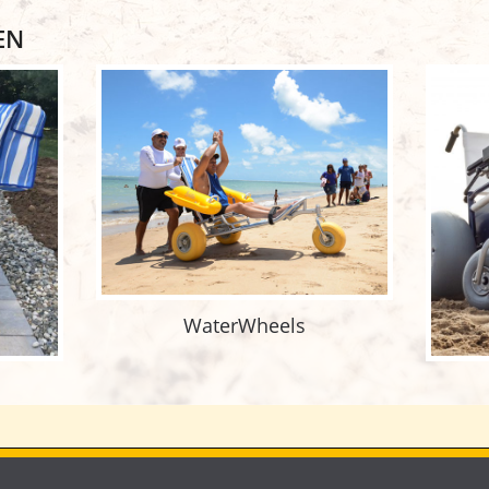
EN
WaterWheels