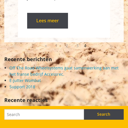
Lees meer
«
1
2
3
4
Recente berichten
Off The Road Wheelsystems gaat samenwerking aan met
het franse bedrijf Accessrec.
E-Jutter Wombat
Support 2018
Recente reacties