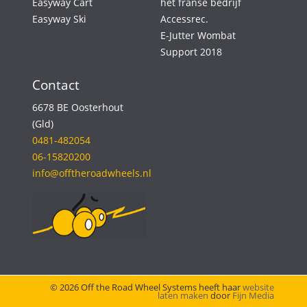
Easyway Cart
het franse bedrijf
Easyway Ski
Accessrec.
E-Jutter Wombat
Support 2018
Contact
6678 BE Oosterhout
(Gld)
0481-482054
06-15820200
info@offtheroadwheels.nl
© 2026 Off the Road Wheel Systems heeft haar
website
laten maken
door
Fijn Media