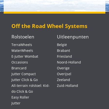
Off the Road Wheel Systems
Rolstoelen
Uitleenpunten
TerraWheels
België
WaterWheels
Brabant
E-Jutter Wombat
Friesland
Occasions
Noord-Holland
Brancard
Overige
Jutter Compact
Overijsel
Jutter Click & Go
Zeeland
All-terrain rolstoel: Kid-
Zuid-Holland
do Click & Go
Easy Roller
Jutter