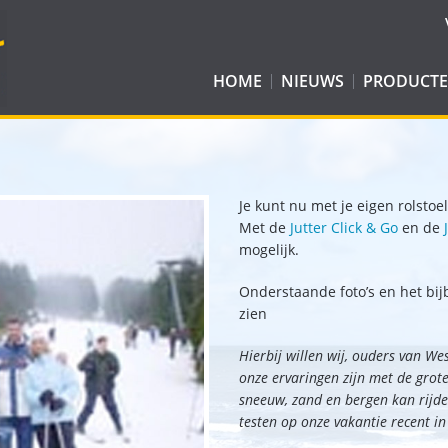
HOME
NIEUWS
PRODUCT
E-JUTTER WOMBAT
ROLSTOELE
JUTTER
BALLONBAN
JUTTER WOMBAT
EASYWAY CADDY
WATERSPOR
Je kunt nu met je eigen rolstoe
JUTTER COMPACT
EASYWAY SKI
EASY ROLLER
RECREATIEH
Met de
Jutter Click & Go
en de
mogelijk.
JUTTER CLICK & GO
BRANCARD
BOSROLLATOR
Onderstaande foto’s en het bij
ALL-TERRAIN ROLSTOEL: KID-DO
EASYWAY CART
zien
WATERWHEELS
Hierbij willen wij, ouders van Wes
TERRAWHEELS
onze ervaringen zijn met de gro
sneeuw, zand en bergen kan rijd
testen op onze vakantie recent in