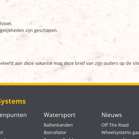
stoel,
gelijkheden zijn geschapen.
beleefd aan deze vakantie mag deze brief van zijn ouders op de site
Systems
eenpunten
Watersport
Nieuws
Ballonbanden
Off The Road
nt
Bosrollator
Wheelsystems gaa