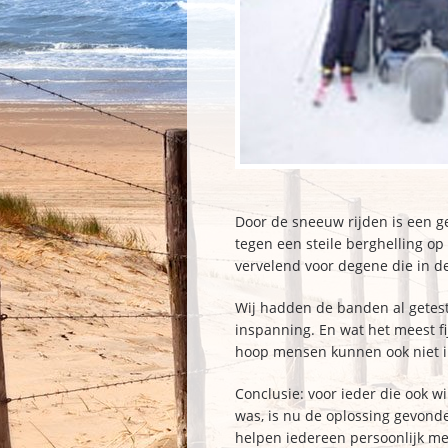
Door de sneeuw rijden is een ge
tegen een steile berghelling op
vervelend voor degene die in d
Wij hadden de banden al getest
inspanning. En wat het meest fij
hoop mensen kunnen ook niet in 
Conclusie: voor ieder die ook w
was, is nu de oplossing gevond
helpen iedereen persoonlijk met