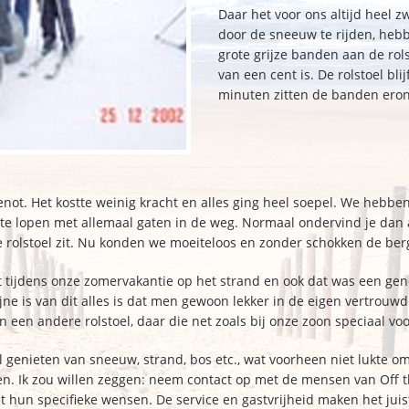
Daar het voor ons altijd heel 
door de sneeuw te rijden, hebb
grote grijze banden aan de rolst
van een cent is. De rolstoel bli
minuten zitten de banden ero
not. Het kostte weinig kracht en alles ging heel soepel. We hebbe
 te lopen met allemaal gaten in de weg. Normaal ondervind je dan 
e rolstoel zit. Nu konden we moeiteloos en zonder schokken de be
 tijdens onze zomervakantie op het strand en ook dat was een genot
ne is van dit alles is dat men gewoon lekker in de eigen vertrouwde
een andere rolstoel, daar die net zoals bij onze zoon speciaal vo
il genieten van sneeuw, strand, bos etc., wat voorheen niet lukte 
en. Ik zou willen zeggen: neem contact op met de mensen van Off t
 hun specifieke wensen. De service en gastvrijheid maken het juist