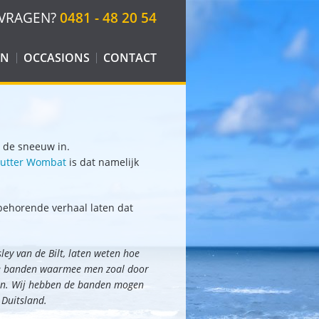
VRAGEN?
0481 - 48 20 54
EN
OCCASIONS
CONTACT
N
DEN
T
l de sneeuw in.
ULPMIDDELEN
Jutter Wombat
is dat namelijk
behorende verhaal laten dat
 CLICK & GO
ley van de Bilt, laten weten hoe
te banden waarmee men zoal door
en. Wij hebben de banden mogen
 Duitsland.