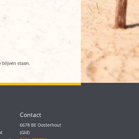
 blijven staan.
Contact
6678 BE Oosterhout
t
(Gld)