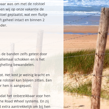
zwaar was om met de rolstoel
en wij op onze vakantie de
oel geplaatst, wat een fluitje
jft geheel intact en binnen 2
nder.
n de banden zelfs getest door
allemaal schokken en is het
rghelling bewandelen.
. Het kost je weinig kracht en
 rolstoel kan blijven zitten. Een
or hen is aangepast.
omdat het onbereikbaar voor hen
he Road Wheel systems. En zij
 extra aantrekkelijk om bij hen