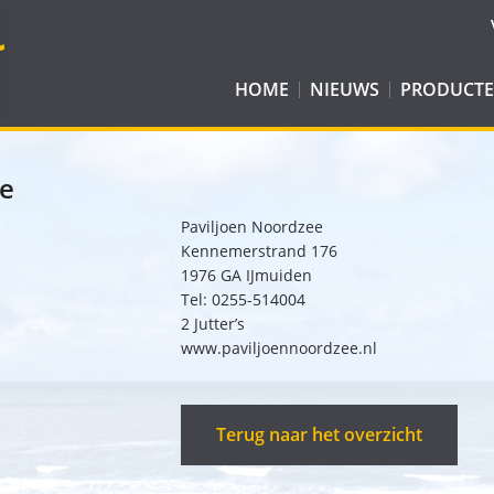
HOME
NIEUWS
PRODUCT
E-JUTTER WOMBAT
ROLSTOELE
JUTTER
BALLONBAN
ee
JUTTER WOMBAT
EASYWAY CADDY
WATERSPOR
Paviljoen Noordzee
JUTTER COMPACT
EASYWAY SKI
EASY ROLLER
RECREATIEH
Kennemerstrand 176
1976 GA IJmuiden
JUTTER CLICK & GO
BRANCARD
BOSROLLATOR
Tel: 0255-514004
2 Jutter’s
ALL-TERRAIN ROLSTOEL: KID-DO
EASYWAY CART
www.paviljoennoordzee.nl
WATERWHEELS
TERRAWHEELS
Terug naar het overzicht