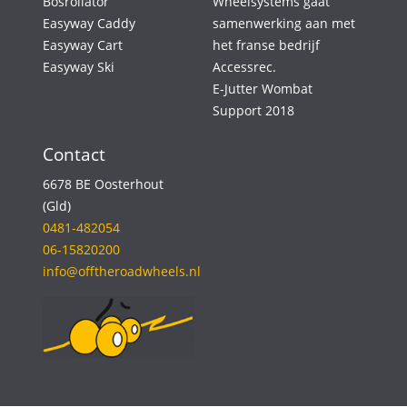
Bosrollator
Wheelsystems gaat
Easyway Caddy
samenwerking aan met
Easyway Cart
het franse bedrijf
Easyway Ski
Accessrec.
E-Jutter Wombat
Support 2018
Contact
6678 BE Oosterhout
(Gld)
0481-482054
06-15820200
info@offtheroadwheels.nl