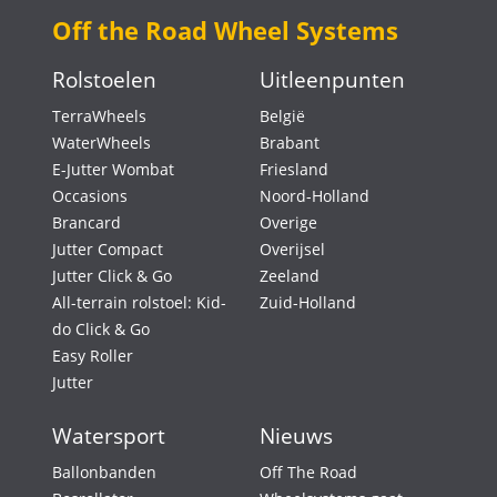
Off the Road Wheel Systems
Rolstoelen
Uitleenpunten
TerraWheels
België
WaterWheels
Brabant
E-Jutter Wombat
Friesland
Occasions
Noord-Holland
Brancard
Overige
Jutter Compact
Overijsel
Jutter Click & Go
Zeeland
All-terrain rolstoel: Kid-
Zuid-Holland
do Click & Go
Easy Roller
Jutter
Watersport
Nieuws
Ballonbanden
Off The Road