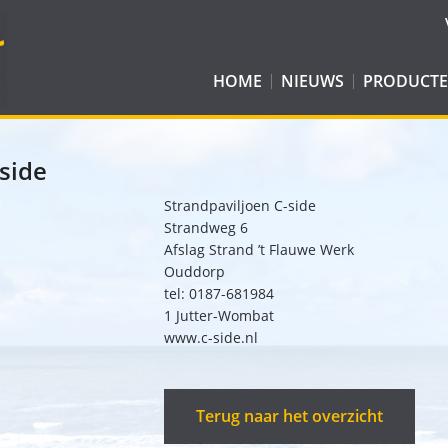
HOME
NIEUWS
PRODUCT
E-JUTTER WOMBAT
ROLSTOELE
JUTTER
BALLONBAN
side
JUTTER WOMBAT
EASYWAY CADDY
WATERSPOR
Strandpaviljoen C-side
JUTTER COMPACT
EASYWAY SKI
EASY ROLLER
RECREATIEH
Strandweg 6
Afslag Strand ’t Flauwe Werk
JUTTER CLICK & GO
BRANCARD
BOSROLLATOR
Ouddorp
tel: 0187-681984
ALL-TERRAIN ROLSTOEL: KID-DO
EASYWAY CART
1 Jutter-Wombat
WATERWHEELS
www.c-side.nl
TERRAWHEELS
Terug naar het overzicht