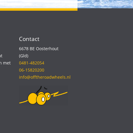
Contact
6678 BE Oosterhout
t
(Gld)
n met
0481-482054
06-15820200
info@offtheroadwheels.nl