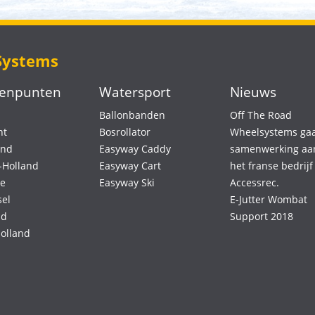
Systems
eenpunten
Watersport
Nieuws
Ballonbanden
Off The Road
nt
Bosrollator
Wheelsystems gaa
and
Easyway Caddy
samenwerking aa
-Holland
Easyway Cart
het franse bedrijf
ge
Easyway Ski
Accessrec.
sel
E-Jutter Wombat
nd
Support 2018
olland