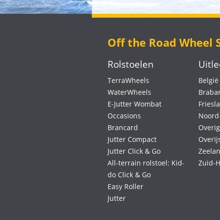
Off the Road Wheel 
Rolstoelen
Uitl
TerraWheels
België
WaterWheels
Braba
E-Jutter Wombat
Friesl
Occasions
Noord
Brancard
Overi
Jutter Compact
Overij
Jutter Click & Go
Zeela
All-terrain rolstoel: Kid-
Zuid-H
do Click & Go
Easy Roller
Jutter