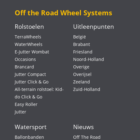
Off the Road Wheel Systems
Rolstoelen
Uitleenpunten
TerraWheels
België
WaterWheels
Brabant
E-Jutter Wombat
Friesland
Occasions
Noord-Holland
Brancard
Overige
Jutter Compact
Overijsel
Jutter Click & Go
Zeeland
All-terrain rolstoel: Kid-
Zuid-Holland
do Click & Go
Easy Roller
Jutter
Watersport
Nieuws
Ballonbanden
Off The Road