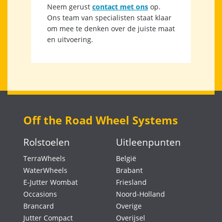
Neem gerust
contact met ons
op.
Ons team van specialisten staat klaar
om mee te denken over de juiste maat
en uitvoering.
Off the Road Wheel Systems
Rolstoelen
Uitleenpunten
TerraWheels
België
WaterWheels
Brabant
E-Jutter Wombat
Friesland
Occasions
Noord-Holland
Brancard
Overige
Jutter Compact
Overijsel