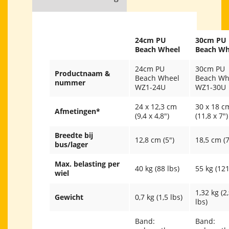
24cm PU
30cm PU
Beach Wheel
Beach Wh
24cm PU
30cm PU
Productnaam &
Beach Wheel
Beach Wh
nummer
WZ1-24U
WZ1-30U
24 x 12,3 cm
30 x 18 c
Afmetingen*
(9,4 x 4,8″)
(11,8 x 7″)
Breedte bij
12,8 cm (5″)
18,5 cm (7
bus/lager
Max. belasting per
40 kg (88 lbs)
55 kg (121
wiel
1,32 kg (2
Gewicht
0,7 kg (1,5 lbs)
lbs)
Band:
Band: