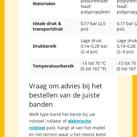
polyurethaan
polyuret
Materialen
Naaf:
Naaf:
polypropyleen
polyprop
Ideale druk &
0,17 bar (2,5
0,17 bar (
transportdruk
psi)
psi)
Lage druk:
Lage druk
Drukbereik
0,14–0,28 bar
0,14–0,28
(2–4 psi)
(2–4 psi)
-15 tot 75 °C
-15 tot 75
Temperatuurbereik
(5 tot 167 °F)
(5 tot 167 
Vraag om advies bij het
bestellen van de juiste
banden
Welk type band het beste bij uw
rolstoel, rollator of
elektrische
rolstoel
past, hangt af van het model
en het terrein waar u het meest komt.